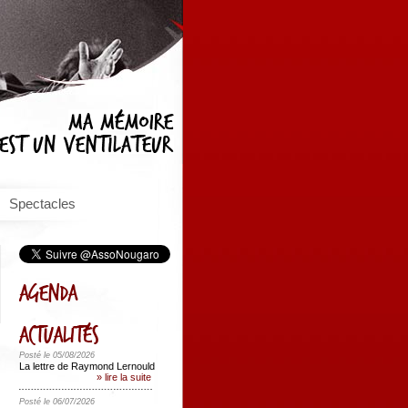
Spectacles
Posté le 05/08/2026
La lettre de Raymond Lernould
» lire la suite
Posté le 06/07/2026