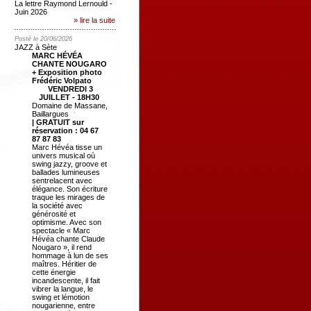
La lettre Raymond Lernould -
Juin 2026
» lire la suite
Posté le 20/06/2026
JAZZ à Sète
MARC HÉVÉA
CHANTE NOUGARO
+ Exposition photo
Frédéric Volpato
VENDREDI 3
JUILLET - 18H30
Domaine de Massane,
Baillargues
| GRATUIT sur
réservation : 04 67
87 87 83
Marc Hévéa tisse un
univers musical où
swing jazzy, groove et
ballades lumineuses
sentrelacent avec
élégance. Son écriture
traque les mirages de
la société avec
générosité et
optimisme. Avec son
spectacle « Marc
Hévéa chante Claude
Nougaro », il rend
hommage à lun de ses
maîtres. Héritier de
cette énergie
incandescente, il fait
vibrer la langue, le
swing et lémotion
nougarienne, entre