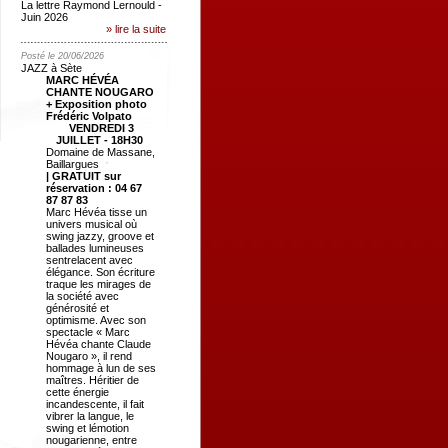
La lettre Raymond Lernould -
Juin 2026
» lire la suite
Posté le 20/06/2026
JAZZ à Sète
MARC HÉVÉA
CHANTE NOUGARO
+ Exposition photo
Frédéric Volpato
VENDREDI 3
JUILLET - 18H30
Domaine de Massane,
Baillargues
| GRATUIT sur
réservation : 04 67
87 87 83
Marc Hévéa tisse un
univers musical où
swing jazzy, groove et
ballades lumineuses
sentrelacent avec
élégance. Son écriture
traque les mirages de
la société avec
générosité et
optimisme. Avec son
spectacle « Marc
Hévéa chante Claude
Nougaro », il rend
hommage à lun de ses
maîtres. Héritier de
cette énergie
incandescente, il fait
vibrer la langue, le
swing et lémotion
nougarienne, entre