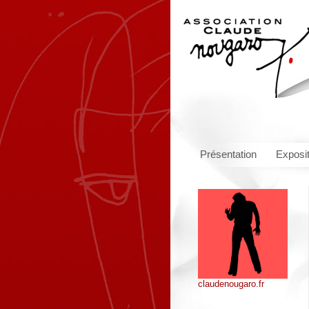
Présentation
Exposi
claudenougaro.fr