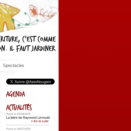
Spectacles
Posté le 05/08/2026
La lettre de Raymond Lernould
» lire la suite
Posté le 06/07/2026