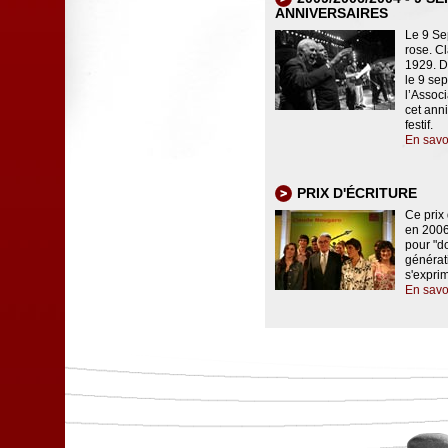
ANNIVERSAIRES
Le 9 Se
rose. C
1929. D
le 9 se
l’Associ
cet ann
festif.
En savo
PRIX D'ÉCRITURE
Ce prix
en 2006
pour "d
générat
s'exprim
En savo