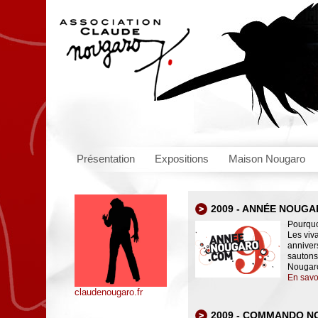
Présentation
Expositions
Maison Nougaro
2009 - ANNÉE NOUG
Pourquo
Les viv
annivers
sautons
Nougaro,
En savo
claudenougaro.fr
2009 - COMMANDO 