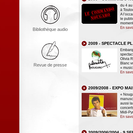
du 4 a
à Toulo
A l’occ
le publ
moment 
En savo
Bibliothèque audio
2009 - SPECTACLE 
Embarqu
spectacl
Olivia 
Blanc vo
Revue de presse
« music
En savo
2009/2008 - EXPO MA
« Nouga
manuscr
aussi l
concert
Midi-Py
En savo
2009/2006/2004 - 9 