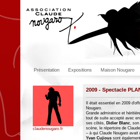
Présentation
Expositions
Maison Nougaro
2009 - Spectacle P
Il était essentiel en 2009 d'o
Nougaro.
Grande admiratrice et héritiè
tout de suite accepté avec en
ses côtés,
Didier Blanc
, son
scène, le répertoire de Clau
claudenougaro.fr
– à qui Claude Nougaro avait
Yvan Cujious
sont également 